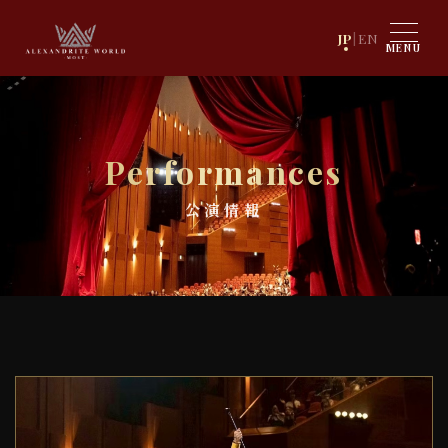
JP
|
EN
MENU
Performances
公演情報